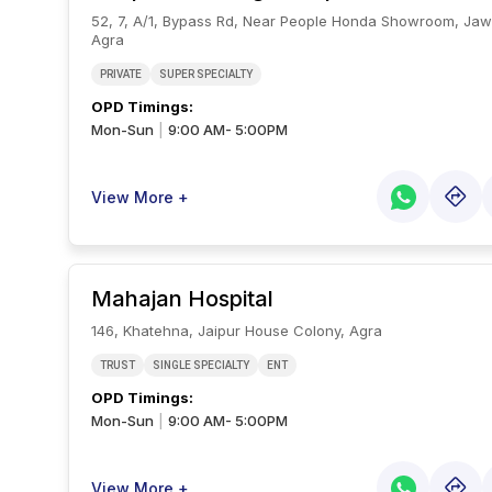
52, 7, A/1, Bypass Rd, Near People Honda Showroom, Ja
Agra
PRIVATE
SUPER SPECIALTY
OPD Timings
:
Mon-Sun
9:00 AM- 5:00PM
|
View More +
Mahajan Hospital
146, Khatehna, Jaipur House Colony, Agra
TRUST
SINGLE SPECIALTY
ENT
OPD Timings
:
Mon-Sun
9:00 AM- 5:00PM
|
View More +