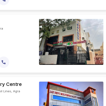
gra
ery Centre
il Lines, Agra