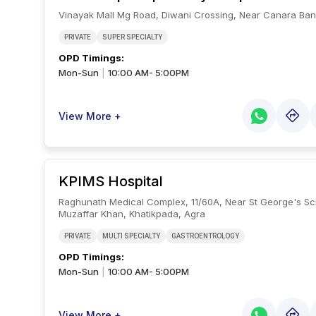
Vinayak Mall Mg Road, Diwani Crossing, Near Canara Ban
PRIVATE
SUPER SPECIALTY
OPD Timings
:
Mon-Sun
10:00 AM- 5:00PM
|
View More +
KPIMS Hospital
Raghunath Medical Complex, 11/60A, Near St George's Scho
Muzaffar Khan, Khatikpada, Agra
PRIVATE
MULTI SPECIALTY
GASTROENTROLOGY
OPD Timings
:
Mon-Sun
10:00 AM- 5:00PM
|
View More +