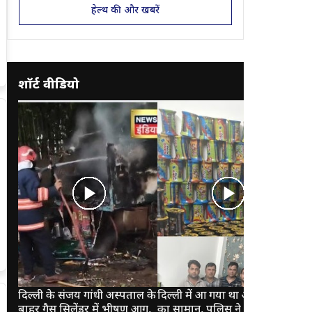
हेल्थ की और खबरें
शॉर्ट वीडियो
दिल्ली के संजय गांधी अस्पताल के
दिल्ली में आ गया था आपकी मौत
कुए
बाहर गैस सिलेंडर में भीषण आग,
का सामान, पुलिस ने ऐन वक्त पर
पानी