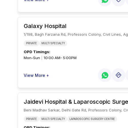
Galaxy Hospital
1/198, Bagh Farzana Rd, Professors Colony, Civil Lines, A
PRIVATE
MULTI SPECIALTY
OPD Timings
:
Mon-Sun
10:00 AM- 5:00PM
|
View More +
Jaidevi Hospital & Laparoscopic Surg
Beni Madhav Sarkar, Delhi Gate Rd, Professors Colony, Civ
PRIVATE
MULTI SPECIALTY
LAPAROSCOPIC SURGERY CENTRE
OPD Timings
: