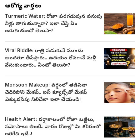
ఆరోగ్య వార్తలు
Turmeric Water: రోజూ పరగడుపున పసుపు
నీళ్లు తాగుతున్నారా? ఇలా చేస్తే ఏం
జరుగుతుందో తెలుసా?
Viral Riddle: రాత్రి పడుకునే ముందు
అందరూ తీసేస్తారు.. ఉదయం లేవగానే మళ్లీ
వేసుకుంటారు.. ఏంటో తెలుసా?
Monsoon Makeup: వర్షంలో తడిసినా
చెదిరిపోని మేకప్.. ఐస్ క్యూబ్స్‌తో మేకప్
ఎక్కువసేపు నిలిచేలా ఇలా చేయండి!
Health Alert: వర్షాకాలంలో రోజూ బజ్జీలు,
సమోసాలు తింటే.. వారం రోజుల్లో మీ శరీరంలో
జరిగేది ఇదే..!