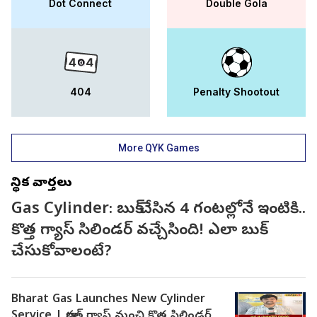
Dot Connect
Double Gola
404
Penalty Shootout
More QYK Games
స్థానిక వార్తలు
Gas Cylinder: బుక్ చేసిన 4 గంటల్లోనే ఇంటికి..
కొత్త గ్యాస్ సిలిండర్ వచ్చేసింది! ఎలా బుక్
చేసుకోవాలంటే?
Bharat Gas Launches New Cylinder
Service | భారత్ గ్యాస్ నుంచి కొత్త సిలిండర్