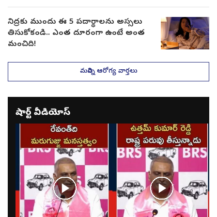
నిద్రకు ముందు ఈ 5 పదార్థాలను అస్సలు
తిసుకోకండి.. ఎంత దూరంగా ఉంటే అంత
మంచిది!
మరిన్ని ఆరోగ్య వార్తలు
షార్ట్ వీడియోస్