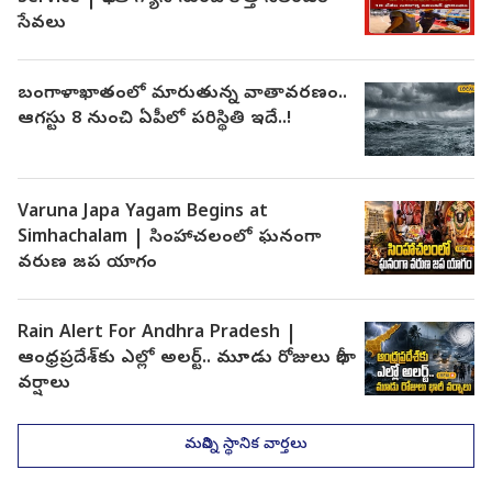
సేవలు
బంగాళాఖాతంలో మారుతున్న వాతావరణం..
ఆగస్టు 8 నుంచి ఏపీలో పరిస్థితి ఇదే..!
Varuna Japa Yagam Begins at
Simhachalam | సింహాచలంలో ఘనంగా
వరుణ జప యాగం
Rain Alert For Andhra Pradesh |
ఆంధ్రప్రదేశ్‌కు ఎల్లో అలర్ట్.. మూడు రోజులు భారీ
వర్షాలు
మరిన్ని స్థానిక వార్తలు