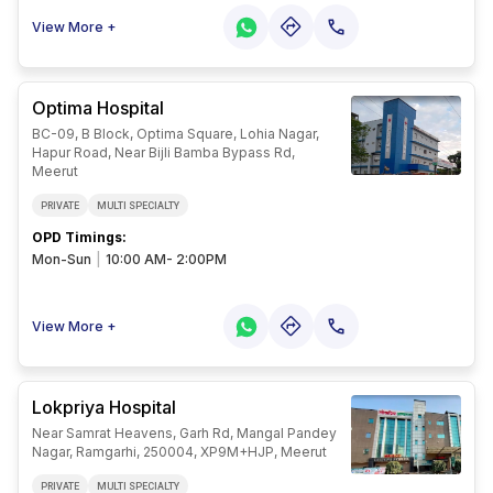
View More +
Optima Hospital
BC-09, B Block, Optima Square, Lohia Nagar,
Hapur Road, Near Bijli Bamba Bypass Rd,
Meerut
PRIVATE
MULTI SPECIALTY
OPD Timings
:
Mon-Sun
|
10:00 AM- 2:00PM
View More +
Lokpriya Hospital
Near Samrat Heavens, Garh Rd, Mangal Pandey
Nagar, Ramgarhi, 250004, XP9M+HJP, Meerut
PRIVATE
MULTI SPECIALTY