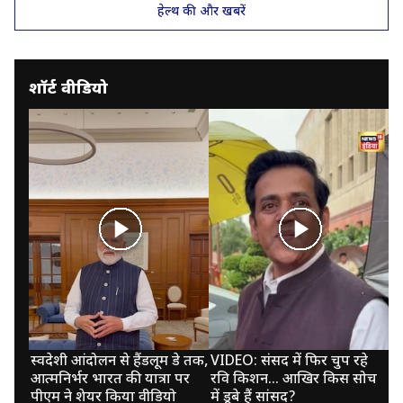
हेल्थ की और खबरें
शॉर्ट वीडियो
स्वदेशी आंदोलन से हैंडलूम डे तक,
VIDEO: संसद में फिर चुप रहे
V
आत्मनिर्भर भारत की यात्रा पर
रवि किशन... आखिर किस सोच
सि
पीएम ने शेयर किया वीडियो
में डूबे हैं सांसद?
मे