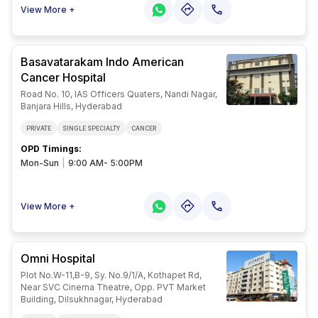
View More +
Basavatarakam Indo American
Cancer Hospital
Road No. 10, IAS Officers Quaters, Nandi Nagar,
Banjara Hills, Hyderabad
PRIVATE
SINGLE SPECIALTY
CANCER
OPD Timings
:
Mon-Sun
|
9:00 AM- 5:00PM
View More +
Omni Hospital
Plot No.W-11,B-9, Sy. No.9/1/A, Kothapet Rd,
Near SVC Cinema Theatre, Opp. PVT Market
Building, Dilsukhnagar, Hyderabad