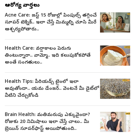
ఆరోగ్య వార్తలు
Acne Care: జస్ట్ 15 రోజుల్లో పింపుల్స్ తగ్గించే
సూపర్ టెక్నిక్.. ఇలా చేస్తే మిమ్మల్ని చూసి మీరే
ఆశ్చర్యపోతారు..
Health Care: వర్షాకాలం పెరుగు
తింటున్నారా.. వామ్మో.. ఇది కలుపుకోకపోతే
అంతే సంగతులు..
Health Tips: పీరియడ్స్ టైంలో ఇలా
అవుతోందా.. యమ డేంజర్.. వెంటనే మీ డైట్‌లో
వీటిని చేర్చుకోండి
Brain Health: మతిమరుపు ఎక్కువైందా?
రోజుకు 20 నిమిషాలు ఇలా చేస్తే చాలు.. మీ
బ్రెయిన్ సూపర్‌ఫాస్ట్ అయిపోతుంది..