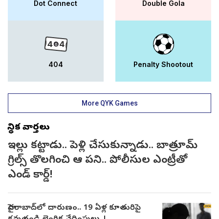
Dot Connect
Double Gola
404
Penalty Shootout
More QYK Games
స్థానిక వార్తలు
ఇల్లు కట్టాడు.. పెళ్లి చేసుకున్నాడు.. బాత్రూమ్
గ్రిల్స్ తొలగించి ఆ పని.. పోలీసుల ఎంట్రీతో
ఎండ్ కార్డ్!
హైదరాబాద్‌లో దారుణం.. 19 ఏళ్ల కూతురిపై