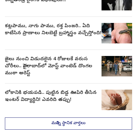
కన్నతండ్రి లైంగిక వేధింపులు..!
కట్లపాము, నాగు పాము, రక్త పింజరి.. ఏది
కాటేసిన ప్రాణాలు నిలబెట్టే బ్రహ్మాస్త్రం వచ్చేస్తోంది!
జైలు నుంచి విడుదలైన 4 రోజులకే వరుస
చోరీలు.. హైదరాబాద్‌లో మోస్ట్ వాంటెడ్ దొంగల
ముఠా అరెస్ట్
లోకానికి భయపడి.. పుట్టిన బిడ్డ ఊపిరి తీసిన
ఇంటర్ విద్యార్థిని! ఎవరిది తప్పు!
మరిన్ని స్థానిక వార్తలు