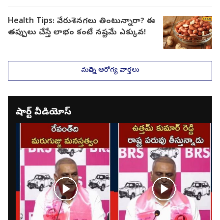
Health Tips: వేరుశెనగలు తింటున్నారా? ఈ
తప్పులు చేస్తే లాభం కంటే నష్టమే ఎక్కువ!
మరిన్ని ఆరోగ్య వార్తలు
షార్ట్ వీడియోస్