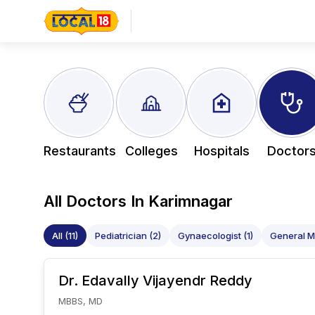
Restaurants
Colleges
Hospitals
Doctor
All
Doctors In
Karimnagar
All (11)
Pediatrician (2)
Gynaecologist (1)
General Me
Dr. Edavally
Vijayendr Reddy
MBBS, MD