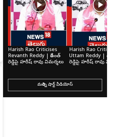
Harish Rao Criticises
Harish Rao Criticises
Ka
Revanth Reddy | రేవంత్
Uttam Reddy | ఉత్తమ్
మెస
రెడ్డిపై హరీష్ రావు విమర్శలు
రెడ్డిపై హరీష్ రావు విమర్శలు
కవి
మరిన్ని షార్ట్ వీడియోస్