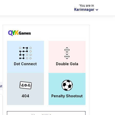
You are in
Karimnagar
Dot Connect
Double Gola
t (2)
Laparoscopic Surgeon (1)
Neuro Surgeon (1)
Dentist (1)
404
Penalty Shootout