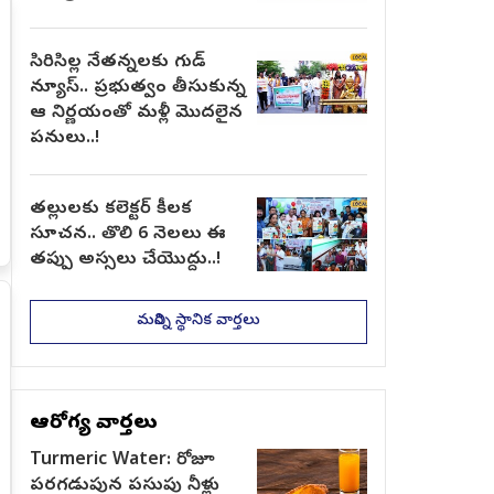
సిరిసిల్ల నేతన్నలకు గుడ్
న్యూస్.. ప్రభుత్వం తీసుకున్న
ఆ నిర్ణయంతో మళ్లీ మొదలైన
పనులు..!
తల్లులకు కలెక్టర్ కీలక
సూచన.. తొలి 6 నెలలు ఈ
తప్పు అస్సలు చేయొద్దు..!
మరిన్ని స్థానిక వార్తలు
ఆరోగ్య వార్తలు
Turmeric Water: రోజూ
పరగడుపున పసుపు నీళ్లు