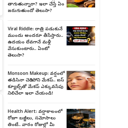
తాగుతున్నారా? ఇలా చేస్తే ఏం
జరుగుతుందో తెలుసా?
Viral Riddle: రాత్రి పడుకునే
ముందు అందరూ తీసేస్తారు..
ఉదయం లేవగానే మళ్లీ
వేసుకుంటారు.. ఏంటో
తెలుసా?
Monsoon Makeup: వర్షంలో
తడిసినా చెదిరిపోని మేకప్.. ఐస్
క్యూబ్స్‌తో మేకప్ ఎక్కువసేపు
నిలిచేలా ఇలా చేయండి!
Health Alert: వర్షాకాలంలో
రోజూ బజ్జీలు, సమోసాలు
తింటే.. వారం రోజుల్లో మీ