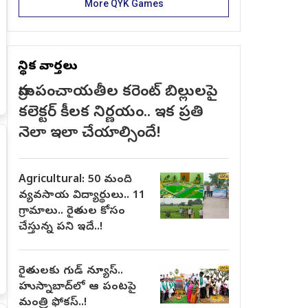
More QYK Games
స్థానిక వార్తలు
గ్రామపంచాయతీల కరెంట్ బిల్లులపై
కలెక్టర్ కీలక నిర్ణయం.. ఇక ప్రతి
నెలా ఇలా చేయాల్సిందే!
Agricultural: 50 మంది
వ్యవసాయ విద్యార్థులు.. 11
గ్రామాలు.. రైతుల కోసం
చేస్తున్న పని ఇదే..!
రైతులకు గుడ్ న్యూస్..
హుస్నాబాద్‌లో ఆ పంటపై
మంత్రి ఫోకస్..!