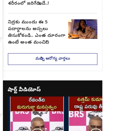
శరీరంలో జరిగేది ఇదే..!
నిద్రకు ముందు ఈ 5
పదార్థాలను అస్సలు
తిసుకోకండి.. ఎంత దూరంగా
ఉంటే అంత మంచిది!
మరిన్ని ఆరోగ్య వార్తలు
షార్ట్ వీడియోస్