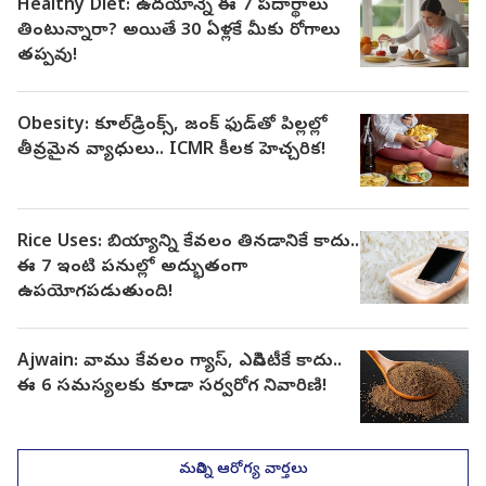
Healthy Diet: ఉదయాన్నే ఈ 7 పదార్థాలు
తింటున్నారా? అయితే 30 ఏళ్లకే మీకు రోగాలు
తప్పవు!
Obesity: కూల్‌డ్రింక్స్, జంక్ ఫుడ్‌తో పిల్లల్లో
తీవ్రమైన వ్యాధులు.. ICMR కీలక హెచ్చరిక!
Rice Uses: బియ్యాన్ని కేవలం తినడానికే కాదు..
ఈ 7 ఇంటి పనుల్లో అద్భుతంగా
ఉపయోగపడుతుంది!
Ajwain: వాము కేవలం గ్యాస్, ఎసిడిటీకే కాదు..
ఈ 6 సమస్యలకు కూడా సర్వరోగ నివారిణి!
మరిన్ని ఆరోగ్య వార్తలు