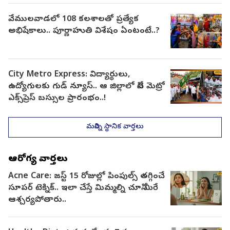
వేములవాడలో 108 కలశాలతో ప్రత్యేక
అభిషేకాలు.. పూర్ణాహుతి విశేషం ఏంటంటే..?
City Metro Express: విద్యార్థులు,
ఉద్యోగులకు గుడ్ న్యూస్.. ఆ జిల్లాలో సిటీ మెట్రో
ఎక్స్‌ప్రెస్ బస్సుల ప్రారంభం..!
మరిన్ని స్థానిక వార్తలు
ఆరోగ్య వార్తలు
Acne Care: జస్ట్ 15 రోజుల్లో పింపుల్స్ తగ్గించే
సూపర్ టెక్నిక్.. ఇలా చేస్తే మిమ్మల్ని చూసి మీరే
ఆశ్చర్యపోతారు..