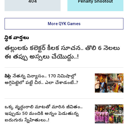
404
Penalty Shootout
More QYK Games
స్థానిక వార్తలు
తల్లులకు కలెక్టర్ కీలక సూచన.. తొలి 6 నెలలు
ఈ తప్పు అస్సలు చేయొద్దు..!
సిరిసిల్ల నేతన్న విన్యాసం.. 170 నిమిషాల్లో
అగ్గిపెట్టెలో పట్టే చీర.. ఎలా చేశాడంటే..?
ఒక్క వృద్ధురాలి మాటతో మారిన జీవితం..
ఇప్పుడు 50 మందికి అన్నం పెడుతున్న
ఐదుగురు స్నేహితులు..!