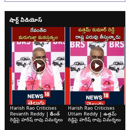
షార్ట్ వీడియోస్
Harish Rao Criticises
Harish Rao Criticises
K
Revanth Reddy | రేవంత్
Uttam Reddy | ఉత్తమ్
మె
రెడ్డిపై హరీష్ రావు విమర్శలు
రెడ్డిపై హరీష్ రావు విమర్శలు
క