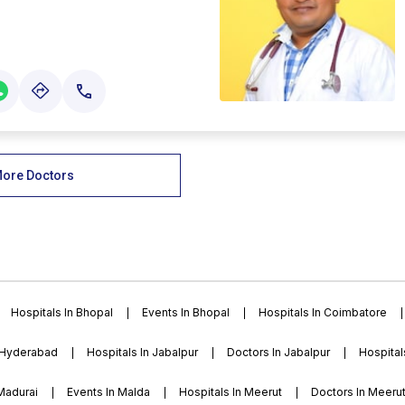
ore Doctors
Hospitals In Bhopal
Events In Bhopal
Hospitals In Coimbatore
 Hyderabad
Hospitals In Jabalpur
Doctors In Jabalpur
Hospital
 Madurai
Events In Malda
Hospitals In Meerut
Doctors In Meeru