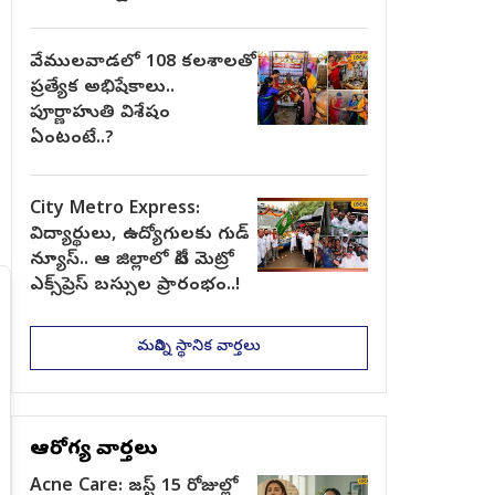
వేములవాడలో 108 కలశాలతో
ప్రత్యేక అభిషేకాలు..
పూర్ణాహుతి విశేషం
ఏంటంటే..?
City Metro Express:
విద్యార్థులు, ఉద్యోగులకు గుడ్
న్యూస్.. ఆ జిల్లాలో సిటీ మెట్రో
ఎక్స్‌ప్రెస్ బస్సుల ప్రారంభం..!
మరిన్ని స్థానిక వార్తలు
ఆరోగ్య వార్తలు
Acne Care: జస్ట్ 15 రోజుల్లో