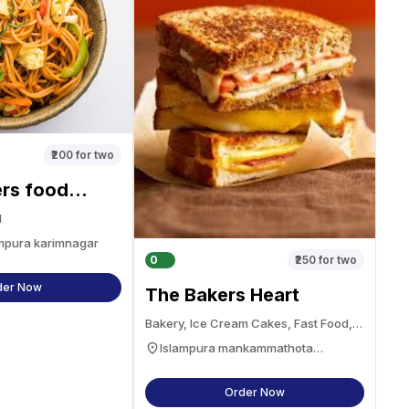
₹200
for two
ers food
d
ampura karimnagar
0
₹250
for two
der Now
The Bakers Heart
Bakery, Ice Cream Cakes, Fast Food,
Burgers, Cafe
Islampura mankammathota
karimnagar karimnagar
Order Now