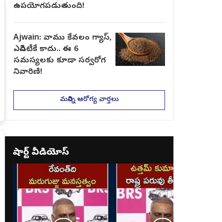
ఉపయోగపడుతుంది!
Ajwain: వాము కేవలం గ్యాస్,
ఎసిడిటీకే కాదు.. ఈ 6
సమస్యలకు కూడా సర్వరోగ
నివారిణి!
మరిన్ని ఆరోగ్య వార్తలు
షార్ట్ వీడియోస్