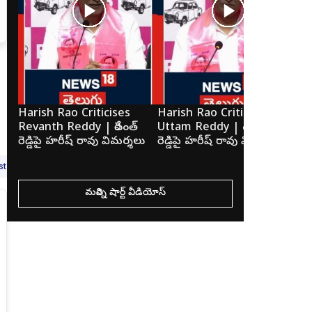
Harish Rao Criticises
Harish Rao Criticises
Ka
Revanth Reddy | రేవంత్
Uttam Reddy | ఉత్తమ్
మెస
రెడ్డిపై హరీష్ రావు విమర్శలు
రెడ్డిపై హరీష్ రావు విమర్శలు
కవి
t (2)
Laparoscopic Surgeon (1)
Neuro Surgeon (1)
Dentist (1)
మరిన్ని షార్ట్ వీడియోస్