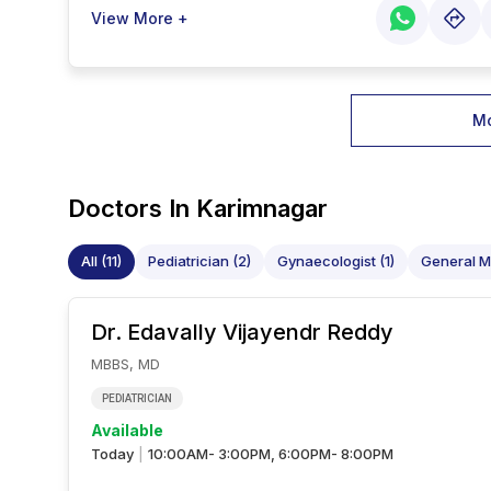
View More +
Mo
Doctors In
Karimnagar
All (11)
Pediatrician (2)
Gynaecologist (1)
General Me
Dr. Edavally
Vijayendr Reddy
MBBS, MD
PEDIATRICIAN
Available
Today
10:00AM- 3:00PM, 6:00PM- 8:00PM
|