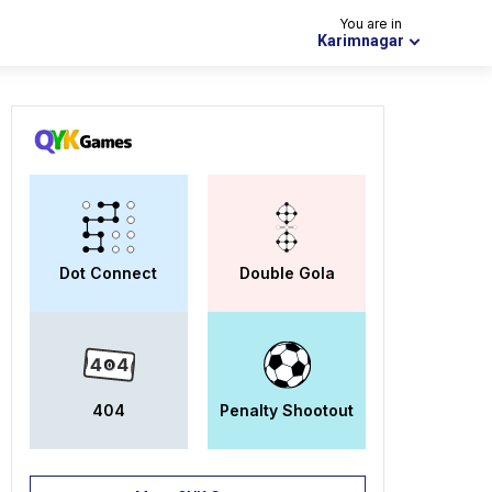
You are in
Karimnagar
Dot Connect
Double Gola
404
Penalty Shootout