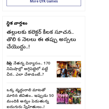
More QYK Games
స్థానిక వార్తలు
తల్లులకు కలెక్టర్ కీలక సూచన..
తొలి 6 నెలలు ఈ తప్పు అస్సలు
చేయొద్దు..!
సిరిసిల్ల నేతన్న విన్యాసం.. 170
నిమిషాల్లో అగ్గిపెట్టెలో పట్టే
చీర.. ఎలా చేశాడంటే..?
ఒక్క వృద్ధురాలి మాటతో
మారిన జీవితం.. ఇప్పుడు 50
మందికి అన్నం పెడుతున్న
ఐదుగురు స్నేహితులు..!