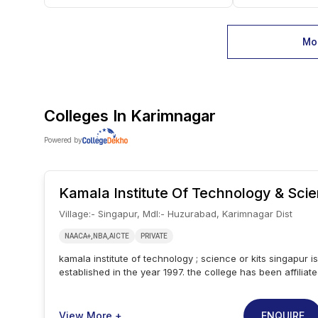
Mor
Colleges In
Karimnagar
Powered by
Kamala Institute Of Technology & Sci
Village:- Singapur, Mdl:- Huzurabad, Karimnagar Dist
NAACA+,NBA,AICTE
PRIVATE
kamala institute of technology ; science or kits singapur is
established in the year 1997. the college has been affiliat
it has been recognised by ugc approved by aicte, newdel
an a grade by the national assessment and accreditation
at karimnagar, kamala institute of technology ; science offe
ENQUIRE
View More +