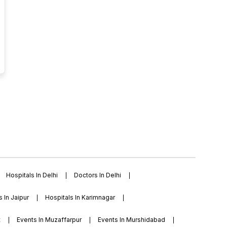
Hospitals In Delhi
Doctors In Delhi
s In Jaipur
Hospitals In Karimnagar
t
Events In Muzaffarpur
Events In Murshidabad