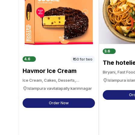
3.6
4.6
₹150
for two
The hoteli
court
Havmor Ice Cream
Biryani, Fast Foo
Ice Cream, Cakes, Desserts,
Islampura isl
Beverages
Islampura vavilalapally karimnagar
Or
Order Now