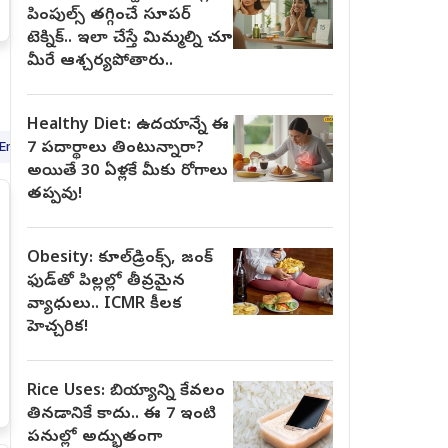
పింపుల్స్ తగ్గించే సూపర్
టెక్నిక్.. ఇలా చేస్తే మిమ్మల్ని చూసి
మీరే ఆశ్చర్యపోతారు..
Healthy Diet: ఉదయాన్నే ఈ
7 పదార్థాలు తింటున్నారా?
Emergency Services
(
7
)
ENT
(
7
)
Endocrinology
(
4
)
General Me
అయితే 30 ఏళ్లకే మీకు రోగాలు
తప్పవు!
Obesity: కూల్‌డ్రింక్స్, జంక్
ఫుడ్‌తో పిల్లల్లో తీవ్రమైన
వ్యాధులు.. ICMR కీలక
హెచ్చరిక!
Rice Uses: బియ్యాన్ని కేవలం
తినడానికే కాదు.. ఈ 7 ఇంటి
పనుల్లో అద్భుతంగా