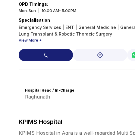
OPD Timings
:
Mon-Sun
10:00 AM- 5:00PM
|
Specialisation
Emergency Services
|
ENT
|
General Medicine
|
Genera
Lung Transplant & Robotic Thoracic Surgery
View More +
Hospital Head / In-Charge
Raghunath
KPIMS Hospital
KPIMS Hospital in Agra is a well-regarded Multi Spe