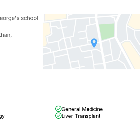
eorge's school
Khan,
General Medicine
gy
Liver Transplant