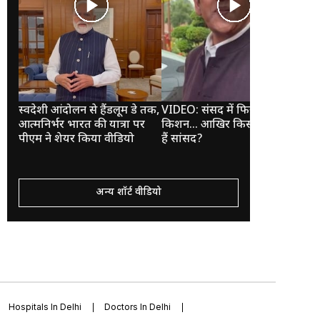
स्वदेशी आंदोलन से हैंडलूम डे तक,
VIDEO: संसद में फिर चुप रहे रवि
VID
आत्मनिर्भर भारत की यात्रा पर
किशन... आखिर किस सोच में डूबे
सिक
पीएम ने शेयर किया वीडियो
हैं सांसद?
में 
अन्य शॉर्ट वीडियो
Hospitals In Delhi
Doctors In Delhi