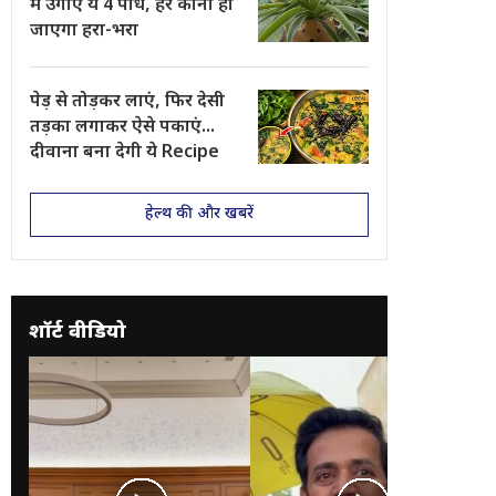
में उगाएं ये 4 पौधे, हर कोना हो
जाएगा हरा-भरा
पेड़ से तोड़कर लाएं, फिर देसी
तड़का लगाकर ऐसे पकाएं...
दीवाना बना देगी ये Recipe
हेल्थ की और खबरें
शॉर्ट वीडियो