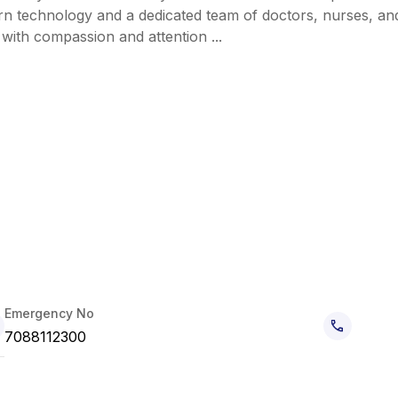
rn technology and a dedicated team of doctors, nurses, an
technicians who focus on providing excellent care with compassion and attention ...
Emergency No
7088112300