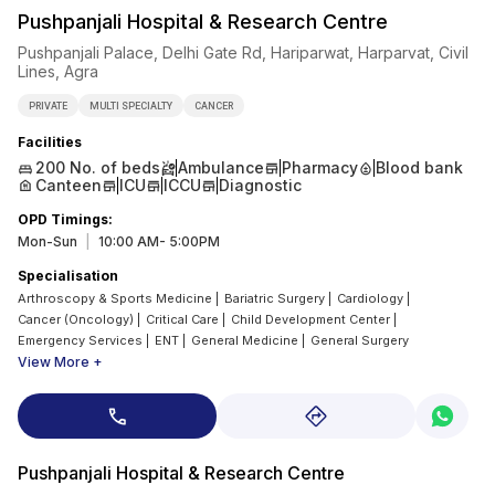
Pushpanjali Hospital & Research Centre
Pushpanjali Palace, Delhi Gate Rd, Hariparwat, Harparvat, Civil
Lines, Agra
PRIVATE
MULTI SPECIALTY
CANCER
Facilities
200
No. of beds
Ambulance
Pharmacy
Blood bank
Canteen
ICU
ICCU
Diagnostic
OPD Timings
:
Mon-Sun
|
10:00 AM- 5:00PM
Specialisation
Arthroscopy & Sports Medicine
|
Bariatric Surgery
|
Cardiology
|
Cancer (Oncology)
|
Critical Care
|
Child Development Center
|
Emergency Services
|
ENT
|
General Medicine
|
General Surgery
View More +
Pushpanjali Hospital & Research Centre