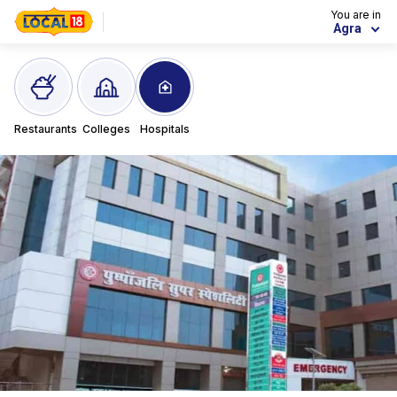
You are in
Agra
Restaurants
Colleges
Hospitals