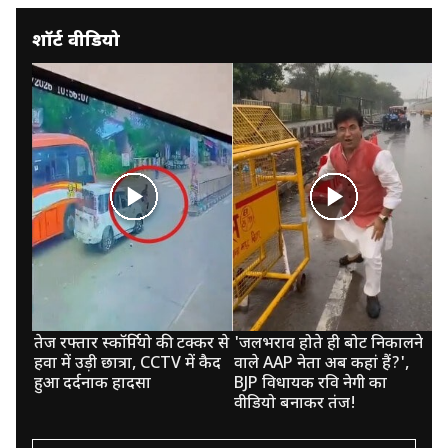
शॉर्ट वीडियो
तेज रफ्तार स्‍कॉर्पियो की टक्‍कर से
'जलभराव होते ही बोट निकालने
स्
हवा में उड़ी छात्रा, CCTV में कैद
वाले AAP नेता अब कहां हैं?',
आत
हुआ दर्दनाक हादसा
BJP विधायक रवि नेगी का
पी
वीडियो बनाकर तंज!