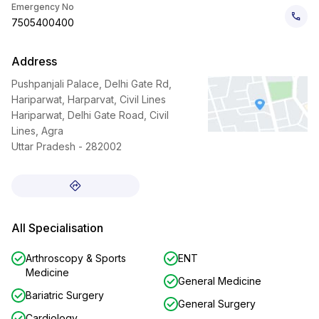
Emergency No
7505400400
Address
Pushpanjali Palace, Delhi Gate Rd,
Hariparwat, Harparvat, Civil Lines
Hariparwat, Delhi Gate Road, Civil
Lines, Agra
Uttar Pradesh - 282002
All Specialisation
Arthroscopy & Sports
ENT
Medicine
General Medicine
Bariatric Surgery
General Surgery
Cardiology