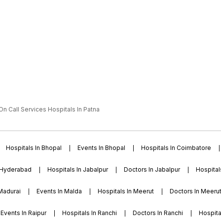
n Call Services Hospitals In Patna
Hospitals In Bhopal
Events In Bhopal
Hospitals In Coimbatore
 Hyderabad
Hospitals In Jabalpur
Doctors In Jabalpur
Hospital
 Madurai
Events In Malda
Hospitals In Meerut
Doctors In Meeru
Events In Raipur
Hospitals In Ranchi
Doctors In Ranchi
Hospital