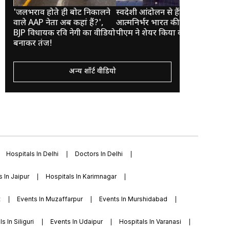
'जलभराव होते ही बोट निकालने
स्वदेशी आंदोलन से हैंडलूम डे तक,
VID
वाले AAP नेता अब कहां हैं?',
आत्मनिर्भर भारत की यात्रा पर
किश
BJP विधायक रवि नेगी का वीडियो
पीएम ने शेयर किया वीडियो
हैं
बनाकर तंज!
अन्य शॉर्ट वीडियो
Hospitals In Delhi
Doctors In Delhi
s In Jaipur
Hospitals In Karimnagar
t
Events In Muzaffarpur
Events In Murshidabad
s In Siliguri
Events In Udaipur
Hospitals In Varanasi