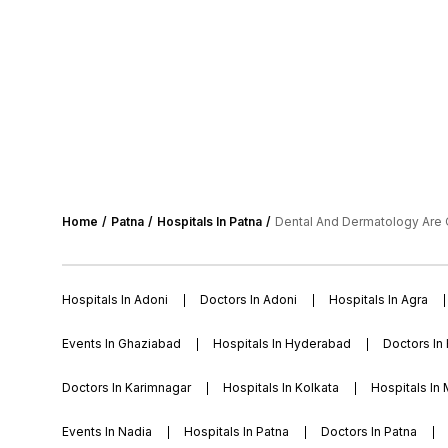
Home
Patna
Hospitals In Patna
Dental And Dermatology Are O
Hospitals In Adoni
Doctors In Adoni
Hospitals In Agra
Events In Ghaziabad
Hospitals In Hyderabad
Doctors In
Doctors In Karimnagar
Hospitals In Kolkata
Hospitals In
Events In Nadia
Hospitals In Patna
Doctors In Patna