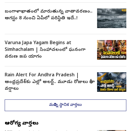
బంగాళాఖాతంలో మారుతున్న వాతావరణం..
ఆగస్టు 8 నుంచి ఏపీలో పరిస్థితి ఇదే..!
Varuna Japa Yagam Begins at
Simhachalam | సింహాచలంలో ఘనంగా
వరుణ జప యాగం
Rain Alert For Andhra Pradesh |
ఆంధ్రప్రదేశ్‌కు ఎల్లో అలర్ట్.. మూడు రోజులు భారీ
వర్షాలు
మరిన్ని స్థానిక వార్తలు
ఆరోగ్య వార్తలు