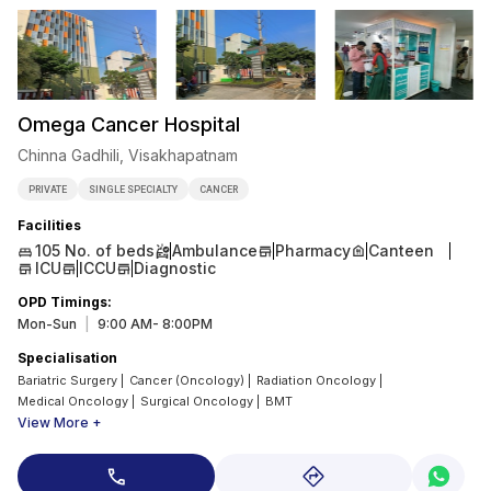
Omega Cancer Hospital
Chinna Gadhili, Visakhapatnam
PRIVATE
SINGLE SPECIALTY
CANCER
Facilities
105
No. of beds
Ambulance
Pharmacy
Canteen
ICU
ICCU
Diagnostic
OPD Timings
:
Mon-Sun
|
9:00 AM- 8:00PM
Specialisation
Bariatric Surgery
|
Cancer (Oncology)
|
Radiation Oncology
|
Medical Oncology
|
Surgical Oncology
|
BMT
View More +