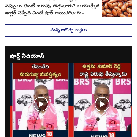
పప్పులు తింటే బరువు తగ్గుతారు? ఆయుర్వేద
డాక్టర్ చెప్పేది వింటే షాక్ అయిపోతారు..
మరిన్ని ఆరోగ్య వార్తలు
షార్ట్ వీడియోస్