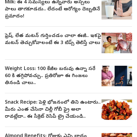
Milk: ఈ 4 సమస్యలు ఉన్నవారు అస్సలు
పాలు తాగకూడదు.. లేదంటే ఆరోగ్యం దెబ్బతినే
ప్రమాదం!
ఫ్రెష్, లేత మటన్ గుర్తించడం చాలా ఈజీ.. ఇకపై
మటన్ తెచ్చుకోవాలంటే ఈ 3 టిప్స్ తెలిస్తే చాలు
Weight Loss: 100 కేజీల బరువు ఉన్నా సరే
60 కి తగ్గిపోవచ్చు.. ప్రతిరోజూ ఈ గింజలు
తినండి చాలు..
Snack Recipe: పెళ్లి భోజనంలో తిని ఉంటారు..
మీరు ఎంత చేసినా చిల్లీ గోబీ ఫ్రై అలా
రావట్లేదా.. ఈ సీక్రెట్ రెసిపీ ట్రై చేయండి..
Almond Benefits: రోజుకు ఎన్ని బాదం