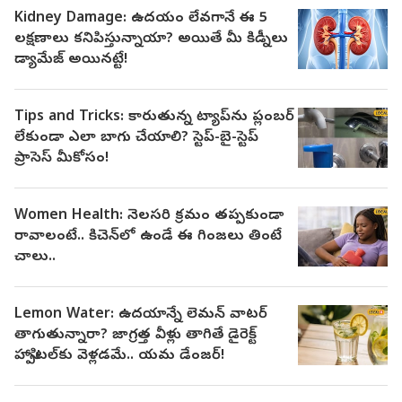
Kidney Damage: ఉదయం లేవగానే ఈ 5
లక్షణాలు కనిపిస్తున్నాయా? అయితే మీ కిడ్నీలు
డ్యామేజ్ అయినట్టే!
Tips and Tricks: కారుతున్న ట్యాప్‌ను ప్లంబర్
లేకుండా ఎలా బాగు చేయాలి? స్టెప్-బై-స్టెప్
ప్రాసెస్ మీకోసం!
Women Health: నెలసరి క్రమం తప్పకుండా
రావాలంటే.. కిచెన్‌లో ఉండే ఈ గింజలు తింటే
చాలు..
Lemon Water: ఉదయాన్నే లెమన్ వాటర్
తాగుతున్నారా? జాగ్రత్త వీళ్లు తాగితే డైరెక్ట్
హాస్పిటల్‌కు వెళ్లడమే.. యమ డేంజర్!