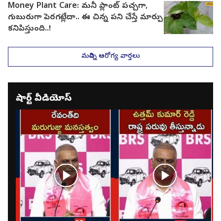
Money Plant Care: మనీ ప్లాంట్ పచ్చగా,
గుబురుగా పెరగట్లేదా.. ఈ చిన్న పని చేస్తే మార్పు
కనిపిస్తుంది..!
మరిన్ని ఆరోగ్య వార్తలు
షార్ట్ వీడియోస్