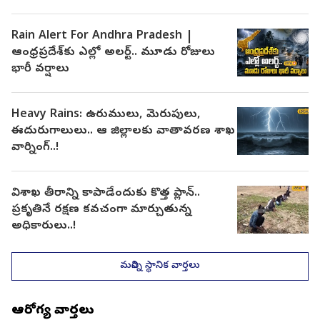
Rain Alert For Andhra Pradesh |
ఆంధ్రప్రదేశ్‌కు ఎల్లో అలర్ట్.. మూడు రోజులు
భారీ వర్షాలు
Heavy Rains: ఉరుములు, మెరుపులు,
ఈదురుగాలులు.. ఆ జిల్లాలకు వాతావరణ శాఖ
వార్నింగ్..!
విశాఖ తీరాన్ని కాపాడేందుకు కొత్త ప్లాన్..
ప్రకృతినే రక్షణ కవచంగా మార్చుతున్న
అధికారులు..!
మరిన్ని స్థానిక వార్తలు
ఆరోగ్య వార్తలు