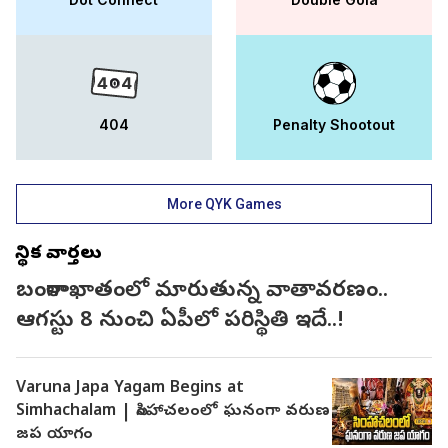
404
Penalty Shootout
More QYK Games
స్థానిక వార్తలు
బంగాళాఖాతంలో మారుతున్న వాతావరణం..
ఆగస్టు 8 నుంచి ఏపీలో పరిస్థితి ఇదే..!
Varuna Japa Yagam Begins at
Simhachalam | సింహాచలంలో ఘనంగా వరుణ
జప యాగం