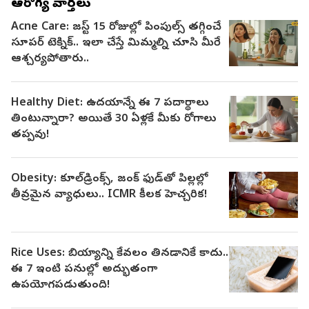
ఆరోగ్య వార్తలు
Acne Care: జస్ట్ 15 రోజుల్లో పింపుల్స్ తగ్గించే
సూపర్ టెక్నిక్.. ఇలా చేస్తే మిమ్మల్ని చూసి మీరే
ఆశ్చర్యపోతారు..
Healthy Diet: ఉదయాన్నే ఈ 7 పదార్థాలు
తింటున్నారా? అయితే 30 ఏళ్లకే మీకు రోగాలు
తప్పవు!
Obesity: కూల్‌డ్రింక్స్, జంక్ ఫుడ్‌తో పిల్లల్లో
తీవ్రమైన వ్యాధులు.. ICMR కీలక హెచ్చరిక!
Rice Uses: బియ్యాన్ని కేవలం తినడానికే కాదు..
ఈ 7 ఇంటి పనుల్లో అద్భుతంగా
ఉపయోగపడుతుంది!