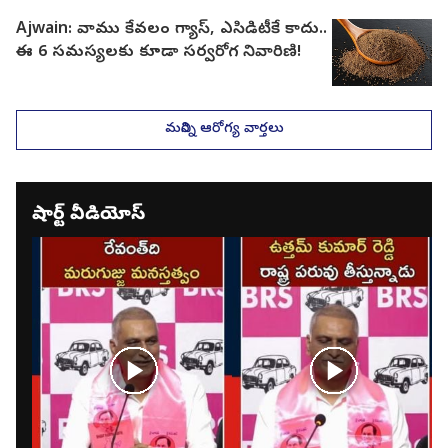
Ajwain: వాము కేవలం గ్యాస్, ఎసిడిటీకే కాదు..
ఈ 6 సమస్యలకు కూడా సర్వరోగ నివారిణి!
మరిన్ని ఆరోగ్య వార్తలు
షార్ట్ వీడియోస్