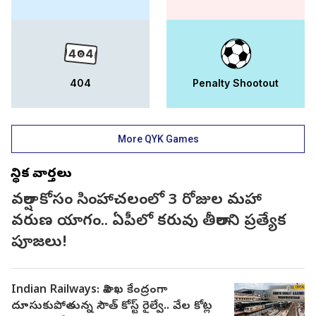
404
Penalty Shootout
More QYK Games
స్థానిక వార్తలు
వర్షాల కోసం సింహాచలంలో 3 రోజుల మహా
వరుణ యాగం.. ఏపీలో కరువు తీరాలని ప్రత్యేక
పూజలు!
Indian Railways: విశాఖ కేంద్రంగా
దూసుకుపోతున్న సౌత్ కోస్ట్ రైల్వే.. వేల కోట్ల