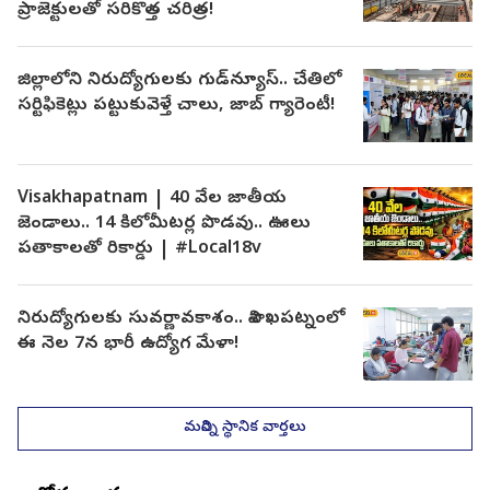
ప్రాజెక్టులతో సరికొత్త చరిత్ర!
జిల్లాలోని నిరుద్యోగులకు గుడ్‌న్యూస్.. చేతిలో
సర్టిఫికెట్లు పట్టుకువెళ్తే చాలు, జాబ్ గ్యారెంటీ!
Visakhapatnam | 40 వేల‌ జాతీయ
జెండాలు.. 14 కిలోమీట‌ర్ల పొడ‌వు.. ఊలు
ప‌తాకాలతో రికార్డు | #Local18v
నిరుద్యోగులకు సువర్ణావకాశం.. విశాఖపట్నంలో
ఈ నెల 7న భారీ ఉద్యోగ మేళా!
మరిన్ని స్థానిక వార్తలు