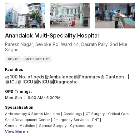
Anandalok Multi-Speciality Hospital
Paresh Nagar, Sevoke Rd, Ward 44, Dasrath Pally, 2nd Mile,
Siliguri
PRIVATE
MULTI SPECIALTY
Facilities
100
No. of beds
Ambulance
Pharmacy
Canteen
ICU
ICCU
NICU
Diagnostic
OPD Timings
:
Mon-Sun
|
9:00 AM- 5:00PM
Specialisation
Arthroscopy & Sports Medicine
|
Cardiology
|
CT Surgery
|
Critical Care
|
Child Development Center
|
Emergency Services
|
ENT
|
General Medicine
|
General Surgery
|
Gynaecology
View More +