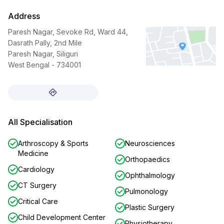
Address
Paresh Nagar, Sevoke Rd, Ward 44,
Dasrath Pally, 2nd Mile
Paresh Nagar, Siliguri
West Bengal - 734001
All Specialisation
Arthroscopy & Sports
Neurosciences
Medicine
Orthopaedics
Cardiology
Ophthalmology
CT Surgery
Pulmonology
Critical Care
Plastic Surgery
Child Development Center
Physiotherapy