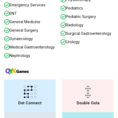
Emergency Services
Pediatrics
ENT
Pediatric Surgery
General Medicine
Radiology
General Surgery
Surgical Gastroenterology
Gynaecology
Urology
Medical Gastroenterology
Nephrology
Dot Connect
Double Gola