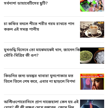
সর্বনাশ! ডায়াবেটিসের ছুটি?
চা কফির বদলে শীতে শরীর গরম রাখতে পান
করুন এই সমস্ত পানীয়
মুখশুদ্ধি হিসেবে তো মাঝেমাঝেই খান, জানেন কি
মৌরি-মিশ্রির কী গুণ?
কিডনির জন্য ভয়ঙ্কর খাবার! ঘুনপোকার মত
তিলে তিলে শেষ করে, এবার না ছাড়লে বিপদ!
অস্টিওপোরোসিসে প্রাণ নাজেহাল! কেন হয় এই
রোগ? কী কী লক্ষণ দেখে বুঝবেন, জেনে নিন