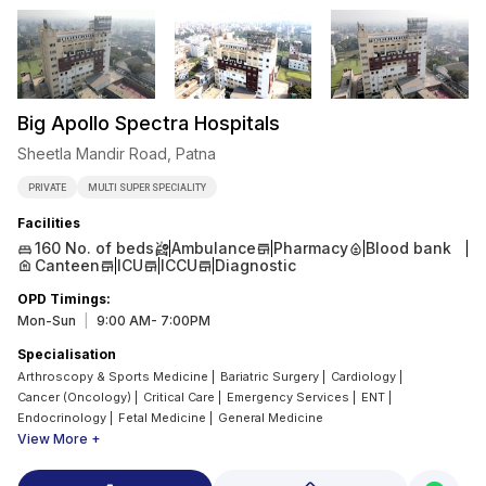
Big Apollo Spectra Hospitals
Sheetla Mandir Road, Patna
PRIVATE
MULTI SUPER SPECIALITY
Facilities
160
No. of beds
Ambulance
Pharmacy
Blood bank
Canteen
ICU
ICCU
Diagnostic
OPD Timings
:
Mon-Sun
|
9:00 AM- 7:00PM
Specialisation
Arthroscopy & Sports Medicine
|
Bariatric Surgery
|
Cardiology
|
Cancer (Oncology)
|
Critical Care
|
Emergency Services
|
ENT
|
Endocrinology
|
Fetal Medicine
|
General Medicine
View More +