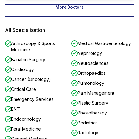
More Doctors
All Specialisation
Arthroscopy & Sports
Medical Gastroenterology
Medicine
Nephrology
Bariatric Surgery
Neurosciences
Cardiology
Orthopaedics
Cancer (Oncology)
Pulmonology
Critical Care
Pain Management
Emergency Services
Plastic Surgery
ENT
Physiotherapy
Endocrinology
Pediatrics
Fetal Medicine
Radiology
General Medicine