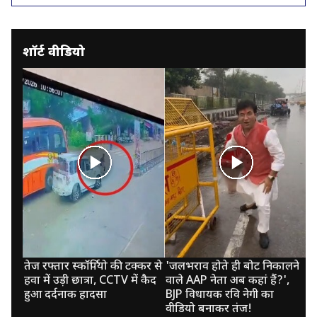
शॉर्ट वीडियो
तेज रफ्तार स्‍कॉर्पियो की टक्‍कर से
'जलभराव होते ही बोट निकालने
स्
हवा में उड़ी छात्रा, CCTV में कैद
वाले AAP नेता अब कहां हैं?',
आत
हुआ दर्दनाक हादसा
BJP विधायक रवि नेगी का
पी
वीडियो बनाकर तंज!