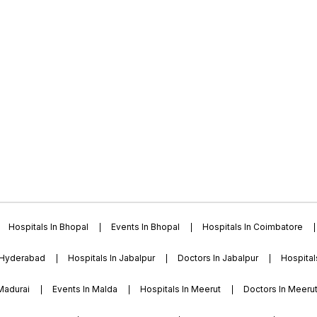
Hospitals In Bhopal
Events In Bhopal
Hospitals In Coimbatore
 Hyderabad
Hospitals In Jabalpur
Doctors In Jabalpur
Hospital
 Madurai
Events In Malda
Hospitals In Meerut
Doctors In Meeru