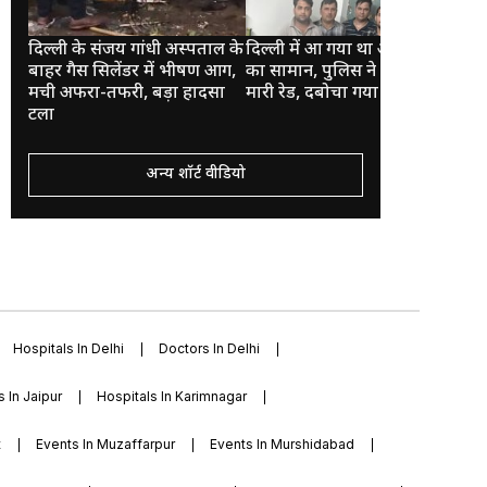
दिल्ली के संजय गांधी अस्पताल के
दिल्ली में आ गया था आपकी मौत
कुए
बाहर गैस सिलेंडर में भीषण आग,
का सामान, पुलिस ने ऐन वक्त पर
पानी
मची अफरा-तफरी, बड़ा हादसा
मारी रेड, दबोचा गया आरोपी
झरन
टला
नजा
अन्य शॉर्ट वीडियो
Hospitals In Delhi
Doctors In Delhi
s In Jaipur
Hospitals In Karimnagar
t
Events In Muzaffarpur
Events In Murshidabad