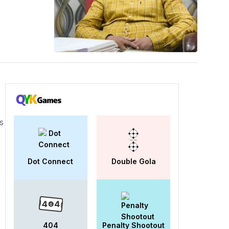
s
Dot Connect
Double Gola
404
Penalty Shootout