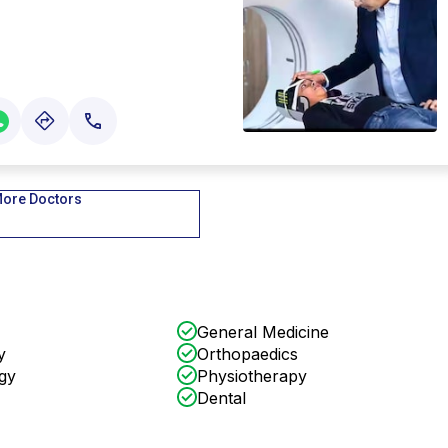
ore Doctors
General Medicine
y
Orthopaedics
gy
Physiotherapy
Dental