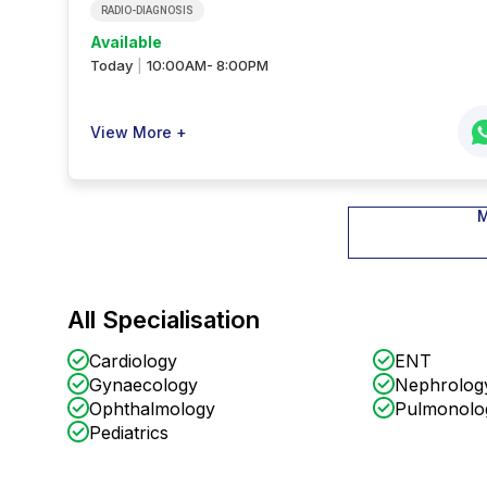
RADIO-DIAGNOSIS
Available
Today
10:00AM- 8:00PM
|
View More +
M
All Specialisation
Cardiology
ENT
Gynaecology
Nephrolog
Ophthalmology
Pulmonolo
Pediatrics