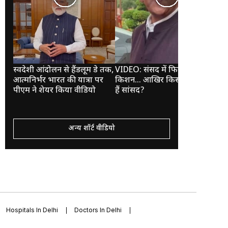
स्वदेशी आंदोलन से हैंडलूम डे तक,
VIDEO: संसद में फिर चुप रहे रवि
VID
आत्मनिर्भर भारत की यात्रा पर
किशन... आखिर किस सोच में डूबे
सिक
पीएम ने शेयर किया वीडियो
हैं सांसद?
में 
अन्य शॉर्ट वीडियो
Hospitals In Delhi
Doctors In Delhi