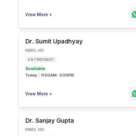
View More +
Dr. Sumit
Upadhyay
MBBS, MS
E.N.T SPECIALIST
Available
Today
11:00AM- 3:00PM
|
View More +
Dr. Sanjay
Gupta
MBBS, MD