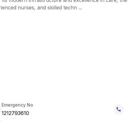
its modern infrastructure and excellence in care, the
rienced nurses, and skilled techn ...
Emergency No
1212793610