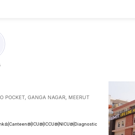
s
, O POCKET, GANGA NAGAR, MEERUT
nk
Canteen
ICU
ICCU
NICU
Diagnostic