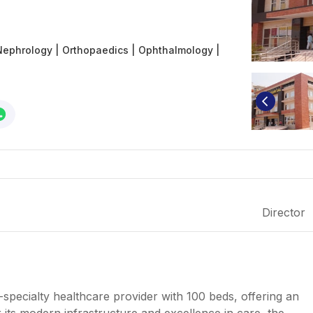
Nephrology
|
Orthopaedics
|
Ophthalmology
|
Director
i-specialty healthcare provider with 100 beds, offering an