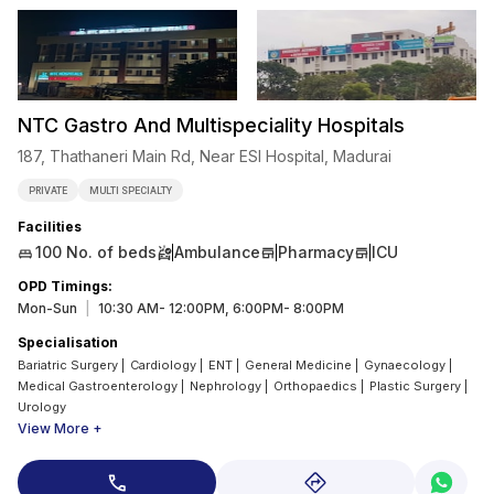
NTC Gastro And Multispeciality Hospitals
187, Thathaneri Main Rd, Near ESI Hospital, Madurai
PRIVATE
MULTI SPECIALTY
Facilities
100
No. of beds
Ambulance
Pharmacy
ICU
OPD Timings
:
Mon-Sun
|
10:30 AM- 12:00PM, 6:00PM- 8:00PM
Specialisation
Bariatric Surgery
|
Cardiology
|
ENT
|
General Medicine
|
Gynaecology
|
Medical Gastroenterology
|
Nephrology
|
Orthopaedics
|
Plastic Surgery
|
Urology
View More +