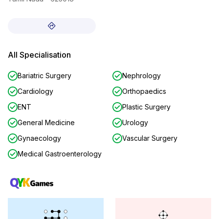
All Specialisation
Bariatric Surgery
Nephrology
Cardiology
Orthopaedics
ENT
Plastic Surgery
General Medicine
Urology
Gynaecology
Vascular Surgery
Medical Gastroenterology