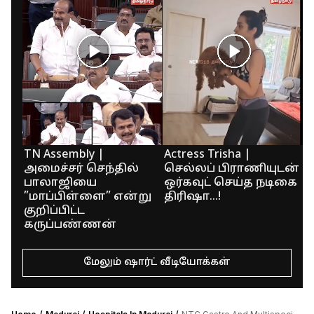
TN Assembly |
Actress Trisha |
ந
அமைச்சர் செந்தில்
செல்லப் பிராணியுடன்
ப
பாலாஜியை
ஒர்கவுட் செய்த நடிகை
ஐ
”மாப்பிள்ளை” என்று
திரிஷா...!
ம
குறிப்பிட்ட
கருப்பண்ணன்
மேலும் ஷார்ட் வீடியோக்கள்