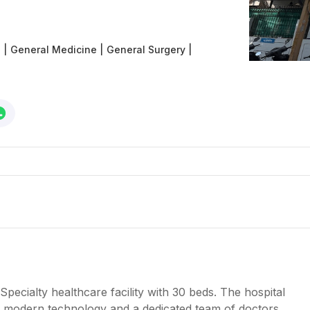
T
|
General Medicine
|
General Surgery
|
Specialty healthcare facility with 30 beds. The hospital
y modern technology and a dedicated team of doctors,