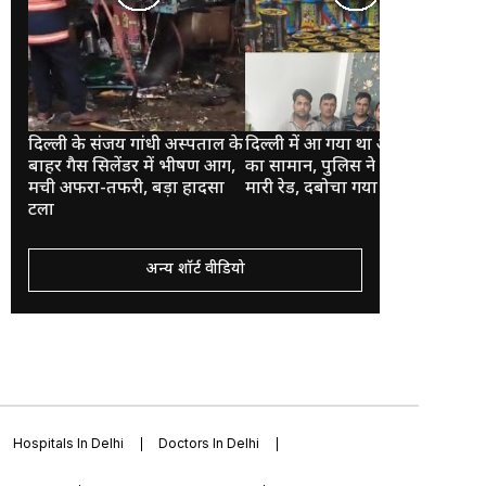
दिल्ली के संजय गांधी अस्पताल के
दिल्ली में आ गया था आपकी मौत
कुए
बाहर गैस सिलेंडर में भीषण आग,
का सामान, पुलिस ने ऐन वक्त पर
पानी
मची अफरा-तफरी, बड़ा हादसा
मारी रेड, दबोचा गया आरोपी
झरन
टला
नजा
अन्य शॉर्ट वीडियो
Hospitals In Delhi
Doctors In Delhi