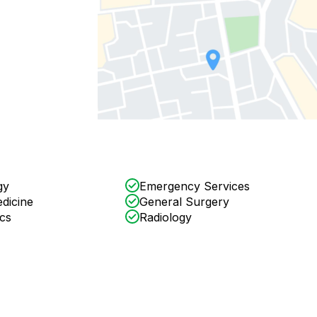
gy
Emergency Services
dicine
General Surgery
cs
Radiology