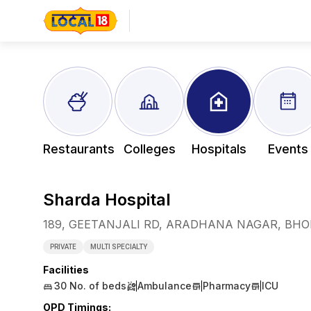
Restaurants
Colleges
Hospitals
Events
Sharda Hospital
189, GEETANJALI RD, ARADHANA NAGAR, BHO
PRIVATE
MULTI SPECIALTY
Facilities
30
No. of beds
Ambulance
Pharmacy
ICU
OPD Timings
: