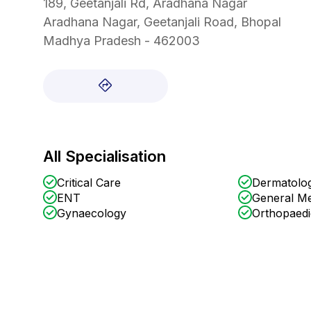
189, Geetanjali Rd, Aradhana Nagar
Aradhana Nagar, Geetanjali Road, Bhopal
Madhya Pradesh - 462003
All Specialisation
Critical Care
Dermatolo
ENT
General Me
Gynaecology
Orthopaedi